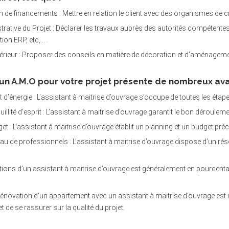
on de financements : Mettre en relation le client avec des organismes de cr
rative du Projet : Déclarer les travaux auprès des autorités compétentes,
ion ERP, etc,… .
térieur : Proposer des conseils en matière de décoration et d’aménageme
 un A.M.O pour votre projet présente de nombreux ava
 d’énergie : L’assistant à maitrise d’ouvrage s’occupe de toutes les étapes
uillité d’esprit : L’assistant à maitrise d’ouvrage garantit le bon dérouleme
t : L’assistant à maitrise d’ouvrage établit un planning et un budget précis
u de professionnels : L’assistant à maitrise d’ouvrage dispose d’un rése
tions d’un assistant à maitrise d’ouvrage est généralement en pourcenta
rénovation d’un appartement avec un assistant à maitrise d’ouvrage est 
et de se rassurer sur la qualité du projet.