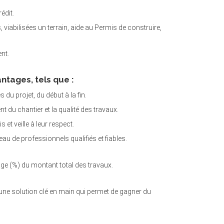
édit.
 viabilisées un terrain, aide au Permis de construire,
nt.
ntages, tels que :
 du projet, du début à la fin.
nt du chantier et la qualité des travaux.
 et veille à leur respect.
au de professionnels qualifiés et fiables.
ge (%) du montant total des travaux.
une solution clé en main qui permet de gagner du