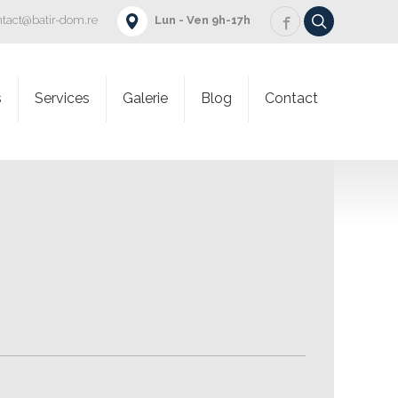
ntact@batir-dom.re
Lun - Ven 9h-17h
s
Services
Galerie
Blog
Contact