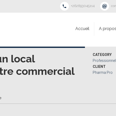
+262693045114
co
Accueil
A propo
n local
CATEGORY
Professionnel
CLIENT
tre commercial
Pharma Pro
e